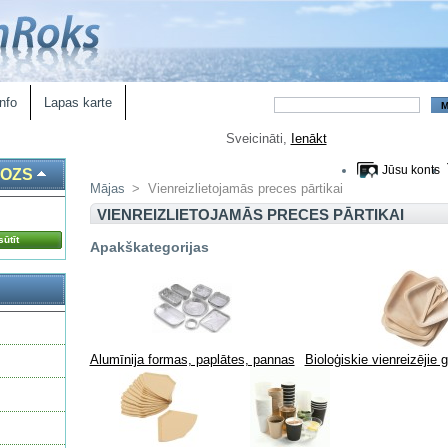
nfo
Lapas karte
Sveicināti,
Ienākt
Jūsu konts
ROZS
Mājas
>
Vienreizlietojamās preces pārtikai
VIENREIZLIETOJAMĀS PRECES PĀRTIKAI
ūtīt
Apakškategorijas
Alumīnija formas, paplātes, pannas
Bioloģiskie vienreizējie 