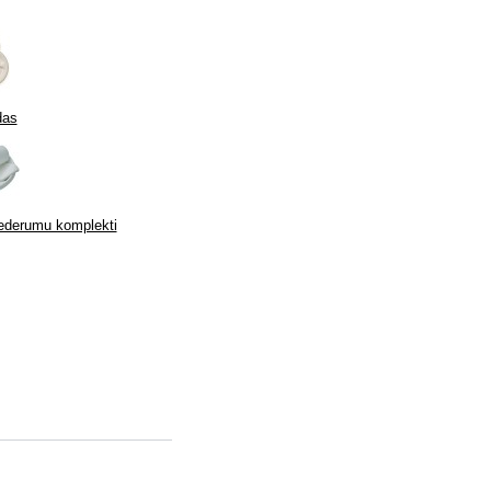
das
iederumu komplekti