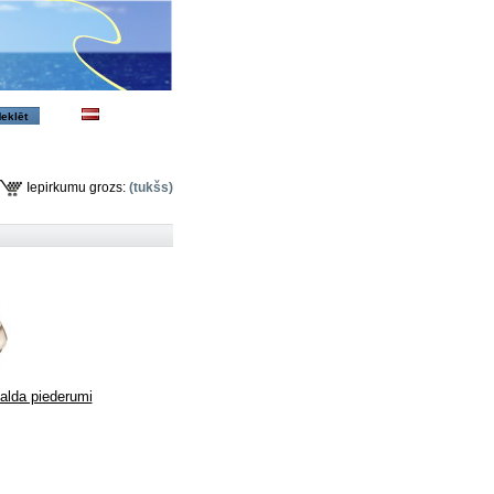
Iepirkumu grozs:
(tukšs)
galda piederumi