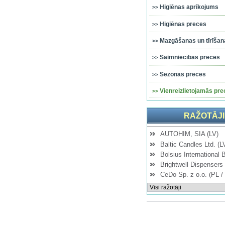
Higiēnas aprīkojums
Higiēnas preces
Mazgāšanas un tīrīšana
Saimniecības preces
Sezonas preces
Vienreizlietojamās pre
RAŽOTĀJI
AUTOHIM, SIA (LV)
Baltic Candles Ltd. (L
Bolsius International 
Brightwell Dispensers 
CeDo Sp. z o.o. (PL /