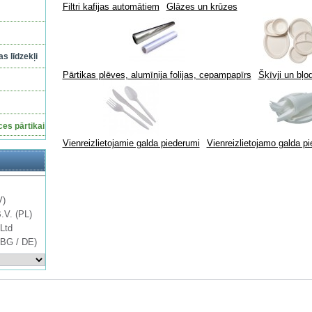
Filtri kafijas automātiem
Glāzes un krūzes
s līdzekļi
Pārtikas plēves, alumīnija folijas, cepampapīrs
Šķīvji un bļo
ces pārtikai
Vienreizlietojamie galda piederumi
Vienreizlietojamo galda p
V)
B.V. (PL)
Ltd
 BG / DE)