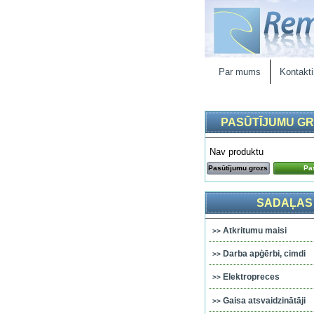
Par mums
Kontakti
PASŪTĪJUMU G
Nav produktu
Pasūtījumu grozs
Pas
SADAĻAS
Atkritumu maisi
Darba apģērbi, cimdi
Elektropreces
Gaisa atsvaidzinātāji