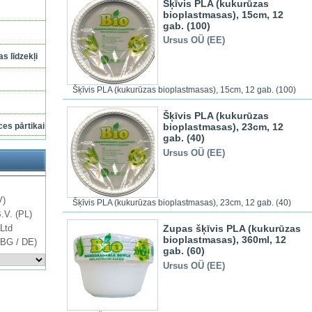
Šķīvis PLA (kukurūzas
bioplastmasas), 15cm, 12
gab. (100)
Ursus OÜ (EE)
s līdzekļi
Šķīvis PLA (kukurūzas bioplastmasas), 15cm, 12 gab. (100)
Šķīvis PLA (kukurūzas
ces pārtikai
bioplastmasas), 23cm, 12
gab. (40)
Ursus OÜ (EE)
V)
Šķīvis PLA (kukurūzas bioplastmasas), 23cm, 12 gab. (40)
B.V. (PL)
Zupas šķīvis PLA (kukurūzas
Ltd
bioplastmasas), 360ml, 12
 BG / DE)
gab. (60)
Ursus OÜ (EE)