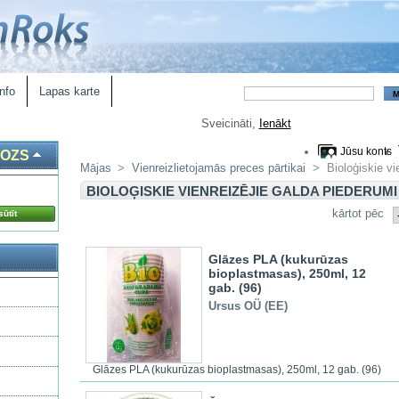
nfo
Lapas karte
Sveicināti,
Ienākt
Jūsu konts
ROZS
Mājas
>
Vienreizlietojamās preces pārtikai
>
Bioloģiskie vi
BIOLOĢISKIE VIENREIZĒJIE GALDA PIEDERUMI
kārtot pēc
ūtīt
Glāzes PLA (kukurūzas
bioplastmasas), 250ml, 12
gab. (96)
Ursus OÜ (EE)
Glāzes PLA (kukurūzas bioplastmasas), 250ml, 12 gab. (96)