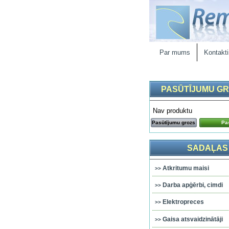
Par mums
Kontakti
PASŪTĪJUMU G
Nav produktu
Pasūtījumu grozs
Pas
SADAĻAS
Atkritumu maisi
Darba apģērbi, cimdi
Elektropreces
Gaisa atsvaidzinātāji