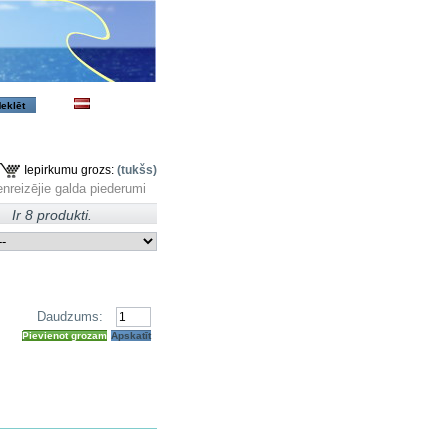
Iepirkumu grozs:
(tukšs)
enreizējie galda piederumi
Ir 8 produkti.
Daudzums:
Pievienot grozam
Apskatīt