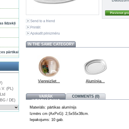
Send to a friend
s līdzekļi
Printēt
Apskatīt pilnizmēru
IN THE SAME CATEGORY
ces pārtikai
Vienreizliet...
Alumīnija...
V)
B.V. (PL)
Ltd
VAIRĀK
COMMENTS (0)
 BG / DE)
INFORMĀCIJAS
Materiāls: pārtikas alumīnijs
Izmērs cm (AxPxG): 2,5x55x38cm.
Iepakojums: 10 gab.