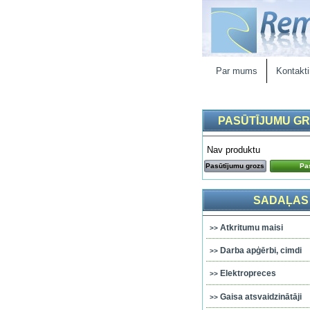
Par mums
Kontakti
PASŪTĪJUMU G
Nav produktu
Pasūtījumu grozs
Pas
SADAĻAS
Atkritumu maisi
Darba apģērbi, cimdi
Elektropreces
Gaisa atsvaidzinātāji