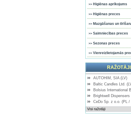
Higiēnas aprīkojums
Higiēnas preces
Mazgāšanas un tīrīšana
Saimniecības preces
Sezonas preces
Vienreizlietojamās pre
RAŽOTĀJI
AUTOHIM, SIA (LV)
Baltic Candles Ltd. (L
Bolsius International 
Brightwell Dispensers 
CeDo Sp. z o.o. (PL /