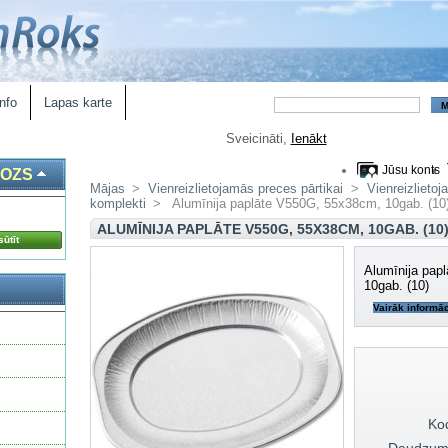
nfo
Lapas karte
Sveicināti,
Ienākt
Jūsu konts
ROZS
Mājas
>
Vienreizlietojamās preces pārtikai
>
Vienreizlieto
komplekti
>
Alumīnija paplāte V550G, 55x38cm, 10gab. (10
ALUMĪNIJA PAPLĀTE V550G, 55X38CM, 10GAB. (10
ūtīt
Alumīnija pap
10gab. (10)
Vairāk informāc
Ko
Daudzum