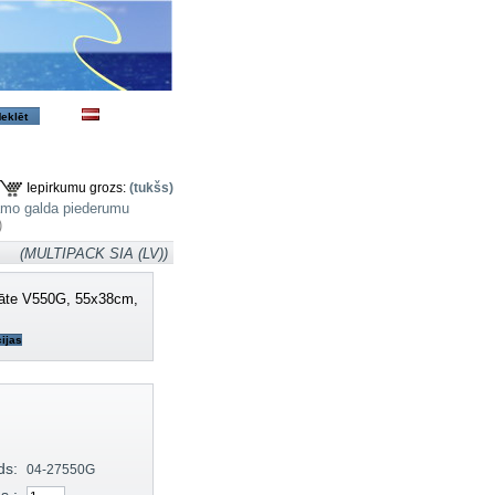
Iepirkumu grozs:
(tukšs)
jamo galda piederumu
)
)
(MULTIPACK SIA (LV))
lāte V550G, 55x38cm,
ijas
ds:
04-27550G
s :