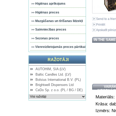
Higiēnas aprīkojums
Higiēnas preces
Send to a frie
Mazgāšanas un tīrīšanas līdzekļi
Printēt
Saimniecības preces
Apskatīt pilni
Sezonas preces
IN THE SAM
Vienreizlietojamās preces pārtikai
RAŽOTĀJI
AUTOHIM, SIA (LV)
Baltic Candles Ltd. (LV)
Bolsius International B.V. (PL)
Brightwell Dispensers Ltd
VAIRĀ
CeDo Sp. z o.o. (PL / BG / DE)
INFORMĀC
Materiāls:
Krāsa: dab
Izmērs: Nr