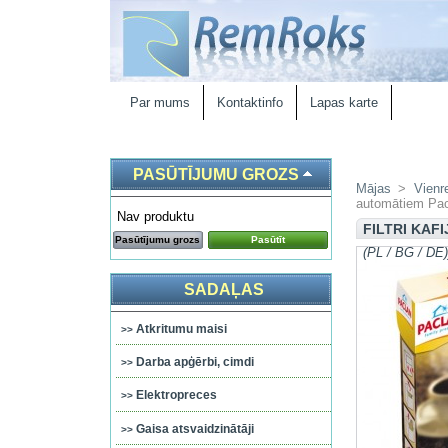
Par mums
Kontaktinfo
Lapas karte
PASŪTĪJUMU GROZS
Mājas
>
Vienr
automātiem Pac
Nav produktu
FILTRI KAF
Pasūtījumu grozs
Pasūtīt
(PL / BG / DE)
SADAĻAS
Atkritumu maisi
Darba apģērbi, cimdi
Elektropreces
Gaisa atsvaidzinātāji