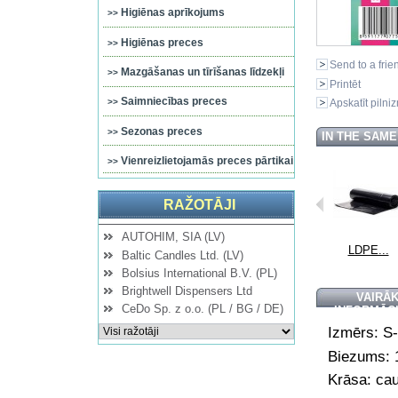
Higiēnas aprīkojums
Higiēnas preces
Send to a frie
Mazgāšanas un tīrīšanas līdzekļi
Printēt
Saimniecības preces
Apskatīt pilni
Sezonas preces
IN THE SAM
Vienreizlietojamās preces pārtikai
RAŽOTĀJI
AUTOHIM, SIA (LV)
...
LDPE...
LDPE...
LDPE...
LDPE...
Baltic Candles Ltd. (LV)
Bolsius International B.V. (PL)
Brightwell Dispensers Ltd
VAIRĀ
CeDo Sp. z o.o. (PL / BG / DE)
INFORMĀC
Izmērs: S
Biezums: 
Krāsa: cau