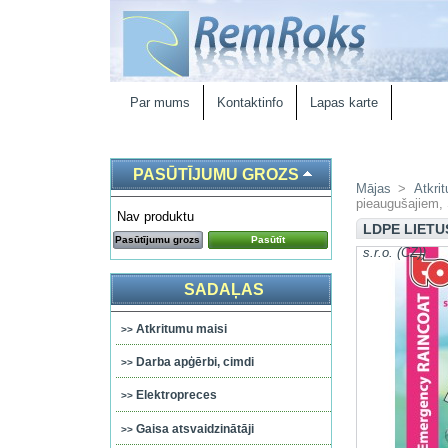
Par mums
Kontaktinfo
Lapas karte
PASŪTĪJUMU GROZS
Mājas
>
Atkri
pieaugušajiem, 
Nav produktu
LDPE LIETU
Pasūtījumu grozs
Pasūtīt
s.r.o. (CZ))
SADAĻAS
Atkritumu maisi
Darba apģērbi, cimdi
Elektropreces
Gaisa atsvaidzinātāji