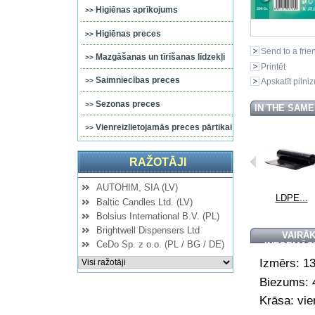
Higiēnas aprīkojums
Higiēnas preces
Send to a frie
Mazgāšanas un tīrīšanas līdzekļi
Printēt
Saimniecības preces
Apskatīt pilni
Sezonas preces
IN THE SAM
Vienreizlietojamās preces pārtikai
RAŽOTĀJI
AUTOHIM, SIA (LV)
...
LDPE...
LDPE...
LDPE...
LDPE...
Baltic Candles Ltd. (LV)
Bolsius International B.V. (PL)
Brightwell Dispensers Ltd
VAIRĀ
CeDo Sp. z o.o. (PL / BG / DE)
INFORMĀC
Izmērs: 1
Biezums: 
Krāsa: vie