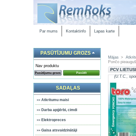
Par mums
Kontaktinfo
Lapas karte
PASŪTĪJUMU GROZS
Mājas
>
Atkri
Pončo pieauguš
Nav produktu
PCV LIETUS
Pasūtījumu grozs
Pasūtīt
(U.T.C., spol
SADAĻAS
Atkritumu maisi
Darba apģērbi, cimdi
Elektropreces
Gaisa atsvaidzinātāji