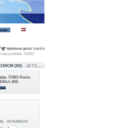
Iepirkumu grozs:
(tukšs)
Lietusmētelis TORO
150CM (60)
(U.T.C.,
telis TORO Pončo
150cm (60)
ijas
ds:
03-01600141
s :