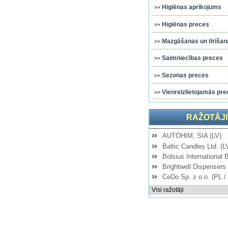
Higiēnas aprīkojums
Higiēnas preces
Mazgāšanas un tīrīšana
Saimniecības preces
Sezonas preces
Vienreizlietojamās pre
RAŽOTĀJI
AUTOHIM, SIA (LV)
LDPE...
LDPE...
LDPE...
LDPE...
Baltic Candles Ltd. (L
Bolsius International 
Brightwell Dispensers 
CeDo Sp. z o.o. (PL /