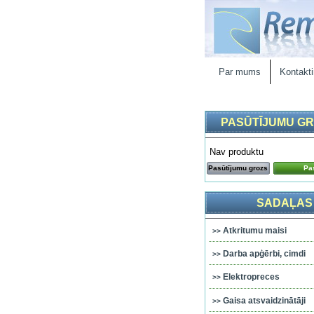
Par mums
Kontakti
PASŪTĪJUMU G
Nav produktu
Pasūtījumu grozs
Pas
SADAĻAS
Atkritumu maisi
Darba apģērbi, cimdi
Elektropreces
Gaisa atsvaidzinātāji