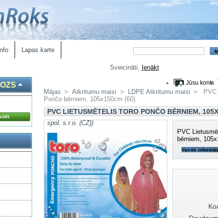
nfo
Lapas karte
Sveicināti,
Ienākt
Jūsu konts
ROZS
Mājas
>
Atkritumu maisi
>
LDPE Atkritumu maisi
>
PVC 
Pončo bērniem, 105x150cm (60)
PVC LIETUSMĒTELIS TORO PONČO BĒRNIEM, 105X
ūtīt
spol. s.r.o. (CZ))
PVC Lietusmē
bērniem, 105x
Vairāk informāc
Ko
Daudzum