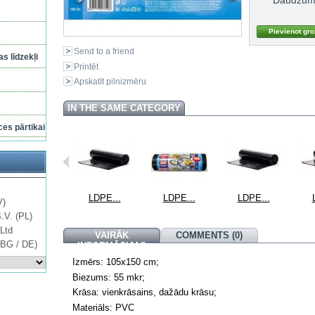
Send to a friend
s līdzekļi
Printēt
Apskatīt pilnizmēru
IN THE SAME CATEGORY
ces pārtikai
LDPE...
LDPE...
LDPE...
LDPE...
V)
B.V. (PL)
Ltd
VAIRĀK
COMMENTS (0)
 BG / DE)
INFORMĀCIJAS
Izmērs: 105x150 cm;
Biezums: 55 mkr;
Krāsa: vienkrāsains, dažādu krāsu;
Materiāls: PVC