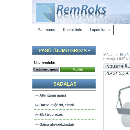
Par mums
Kontaktinfo
Lapas karte
PASŪTĪJUMU GROZS
Mājas
>
Higiē
turētājs LINEA 
Nav produktu
INDUSTRIĀL
Pasūtījumu grozs
Pasūtīt
PLAST S.p.A. 
SADAĻAS
Atkritumu maisi
Darba apģērbi, cimdi
Elektropreces
Gaisa atsvaidzinātāji