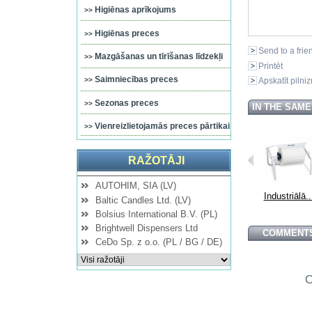
Higiēnas aprīkojums
Higiēnas preces
Send to a frie
Mazgāšanas un tīrīšanas līdzekļi
Printēt
Saimniecības preces
Apskatīt pilni
Sezonas preces
IN THE SAM
Vienreizlietojamās preces pārtikai
RAŽOTĀJI
AUTOHIM, SIA (LV)
ālā...
Industriālā...
Industriālā...
Industriālā...
Industriālā..
Baltic Candles Ltd. (LV)
Bolsius International B.V. (PL)
Brightwell Dispensers Ltd
COMMENTS
CeDo Sp. z o.o. (PL / BG / DE)
O