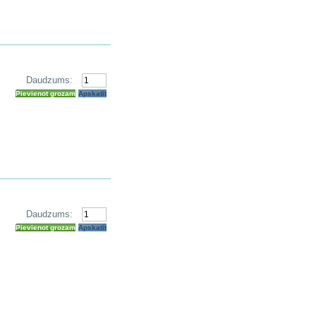
Daudzums:
Pievienot grozam
Apskatīt
Daudzums:
Pievienot grozam
Apskatīt