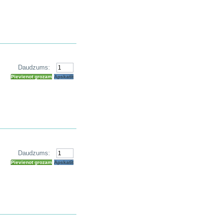
Daudzums:
Pievienot grozam
Apskatīt
Daudzums:
Pievienot grozam
Apskatīt