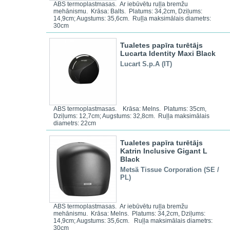
ABS termoplastmasas. Ar iebūvētu ruļļa bremžu
mehānismu. Krāsa: Balts. Platums: 34,2cm, Dziļums:
14,9cm; Augstums: 35,6cm. Ruļļa maksimālais diametrs:
30cm
Tualetes papīra turētājs
Lucarta Identity Maxi Black
Lucart S.p.A (IT)
ABS termoplastmasas. Krāsa: Melns. Platums: 35cm,
Dziļums: 12,7cm; Augstums: 32,8cm. Ruļļa maksimālais
diametrs: 22cm
Tualetes papīra turētājs
Katrin Inclusive Gigant L
Black
Metsä Tissue Corporation (SE /
PL)
ABS termoplastmasas. Ar iebūvētu ruļļa bremžu
mehānismu. Krāsa: Melns. Platums: 34,2cm, Dziļums:
14,9cm; Augstums: 35,6cm. Ruļļa maksimālais diametrs:
30cm