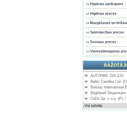
Higiēnas aprīkojums
Higiēnas preces
Mazgāšanas un tīrīšana
Saimniecības preces
Sezonas preces
Vienreizlietojamās pre
RAŽOTĀJI
AUTOHIM, SIA (LV)
Baltic Candles Ltd. (L
Bolsius International 
Brightwell Dispensers 
CeDo Sp. z o.o. (PL /