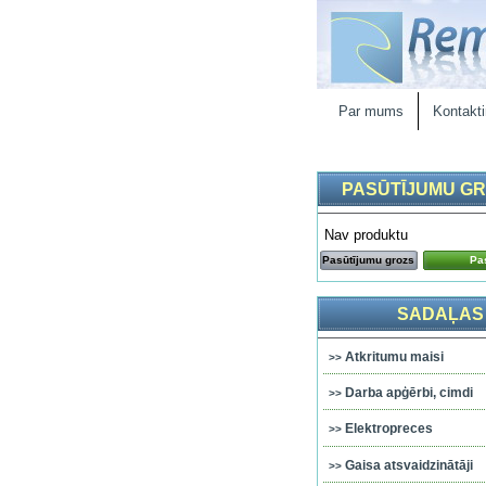
Par mums
Kontakti
PASŪTĪJUMU G
Nav produktu
Pasūtījumu grozs
Pas
SADAĻAS
Atkritumu maisi
Darba apģērbi, cimdi
Elektropreces
Gaisa atsvaidzinātāji