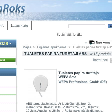
nfo
Lapas karte
Sveicināti,
Ienākt
Jūsu konts
ROZS
Mājas
>
Higiēnas aprīkojums
>
Tualetes papīra turētāji AB
TUALETES PAPĪRA TURĒTĀJI ABS
Ir 15 produkti
kārtot pēc
ūtīt
Tualetes papīra turētājs
WEPA Small
WEPA Professional GmbH (DE)
ABS termoplastmasas. Ar iebūvētu ruļļa bremžu
mehānismu. Krāsa: Balts. Platums: 24,5cm, Dziļums:
12,2cm; Augstums: 26,5cm. Ruļļa maksimālais diametrs: