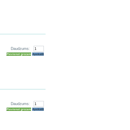
Daudzums:
Pievienot grozam
Apskatīt
Daudzums:
Pievienot grozam
Apskatīt