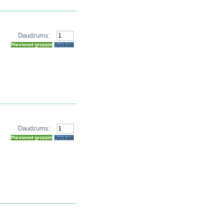
Daudzums:
Pievienot grozam
Apskatīt
Daudzums:
Pievienot grozam
Apskatīt