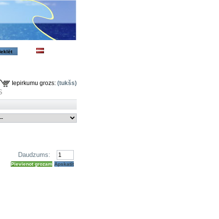
Iepirkumu grozs:
(tukšs)
S
.
Daudzums:
Pievienot grozam
Apskatīt