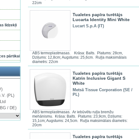
22cm
Tualetes papīra turētājs
Lucarta Identity Mini White
s līdzekļi
Lucart S.p.A (IT)
ABS termoplastmasas. Krāsa: Balts. Platums: 28cm,
ces pārtikai
Dziļums: 12,8cm; Augstums: 25,6cm. Ruļļa maksimālais
diametrs: 22cm
Tualetes papīra turētājs
Katrin Inclusive Gigant S
White
V)
Metsä Tissue Corporation (SE /
PL)
B.V. (PL)
Ltd
 BG / DE)
ABS termoplastmasas. Ar iebūvētu ruļļa bremžu
mehānismu. Krāsa: Balts. Platums: 23,9cm, Dziļums:
15,1cm; Augstums: 24,5cm. Ruļļa maksimālais diametrs:
20cm
Tualetes papīra turētājs