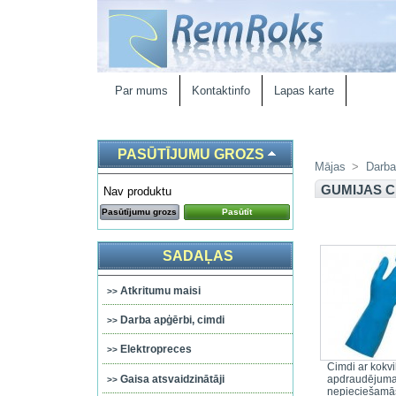
Par mums
Kontaktinfo
Lapas karte
PASŪTĪJUMU GROZS
Mājas
>
Darba
GUMIJAS C
Nav produktu
Pasūtījumu grozs
Pasūtīt
SADAĻAS
Atkritumu maisi
Darba apģērbi, cimdi
Elektropreces
Cimdi ar kokvi
Gaisa atsvaidzinātāji
apdraudējumam
nepieciešamās