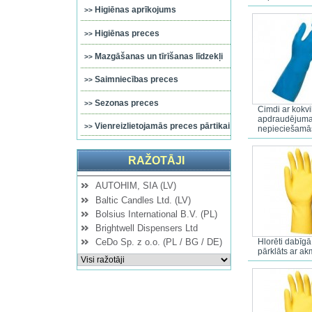
Higiēnas aprīkojums
Higiēnas preces
Mazgāšanas un tīrīšanas līdzekļi
Saimniecības preces
Sezonas preces
Cimdi ar kokvi
apdraudējumam
Vienreizlietojamās preces pārtikai
nepieciešamās
RAŽOTĀJI
AUTOHIM, SIA (LV)
Baltic Candles Ltd. (LV)
Bolsius International B.V. (PL)
Brightwell Dispensers Ltd
Hlorēti dabīgā
CeDo Sp. z o.o. (PL / BG / DE)
pārklāts ar ak