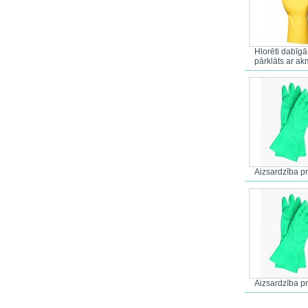
Hlorēti dabīgā
pārklāts ar ak
Aizsardzība pr
Aizsardzība pr