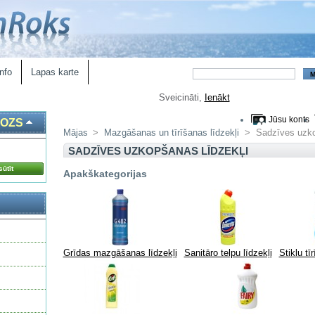
nfo
Lapas karte
Sveicināti,
Ienākt
Jūsu konts
ROZS
Mājas
>
Mazgāšanas un tīrīšanas līdzekļi
>
Sadzīves uzko
SADZĪVES UZKOPŠANAS LĪDZEKĻI
ūtīt
Apakškategorijas
Grīdas mazgāšanas līdzekļi
Sanitāro telpu līdzekļi
Stiklu tī