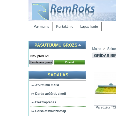
Par mums
Kontaktinfo
Lapas karte
PASŪTĪJUMU GROZS
Mājas
>
Saimn
GRĪDAS BI
Nav produktu
Pasūtījumu grozs
Pasūtīt
SADAĻAS
Atkritumu maisi
Darba apģērbi, cimdi
Elektropreces
Paredzēta TO
Gaisa atsvaidzinātāji