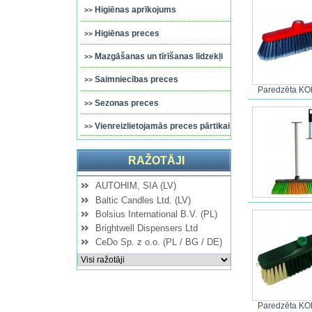
Higiēnas aprīkojums
Higiēnas preces
Mazgāšanas un tīrīšanas līdzekļi
Saimniecības preces
Paredzēta KO
Sezonas preces
Vienreizlietojamās preces pārtikai
RAŽOTĀJI
AUTOHIM, SIA (LV)
Baltic Candles Ltd. (LV)
Bolsius International B.V. (PL)
Brightwell Dispensers Ltd
CeDo Sp. z o.o. (PL / BG / DE)
Paredzēta KO