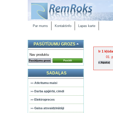
Par mums
Kontaktinfo
Lapas karte
PASŪTĪJUMU GROZS
Ir 1 kļūda
Nav produktu
Pasūtījumu grozs
Pasūtīt
« Atpakaļ
SADAĻAS
Atkritumu maisi
Darba apģērbi, cimdi
Elektropreces
Gaisa atsvaidzinātāji